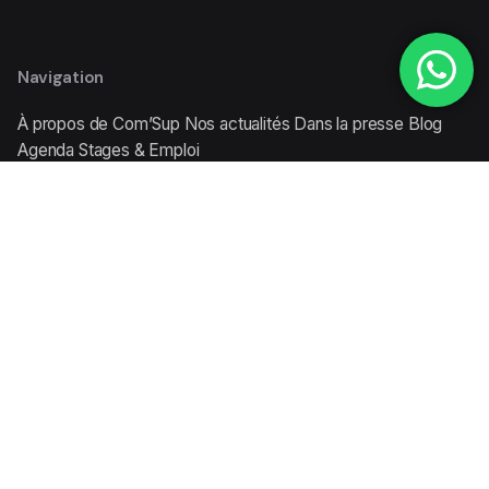
Navigation
À propos de Com’Sup
Nos actualités
Dans la presse
Blog
Agenda
Stages & Emploi
Formations
Licence - Communication des Organisations
Licence -
Gestion Événementielle
Master - Communication des
Organisations
Master - Médias et Journalisme
Contact
15, rue Abderrahmane Abi Laïla
Quartier Franceville, Casablanca