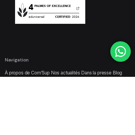
Navigation
À propos de Com’Sup
Nos actualités
Dans la presse
Blog
Agenda
Stages & Emploi
Formations
Licence - Communication des Organisations
Licence -
Gestion Événementielle
Master - Communication des
Organisations
Master - Médias et Journalisme