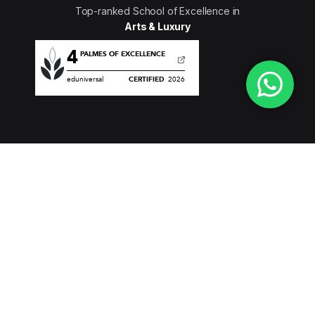
Top-ranked School of Excellence in
Arts & Luxury
Navigation
À propos de Com’Sup
Nos actualités
Dans la presse
Blog
Agenda
Stages & Emploi
Formations
Licence - Communication des Organisations
Licence -