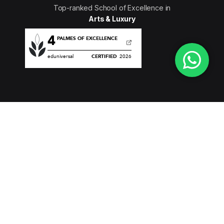
Top-ranked School of Excellence in
Arts & Luxury
Navigation
À propos de Com’Sup
Nos actualités
Dans la presse
Blog
Agenda
Stages & Emploi
Formations
Licence - Communication des Organisations
Licence -